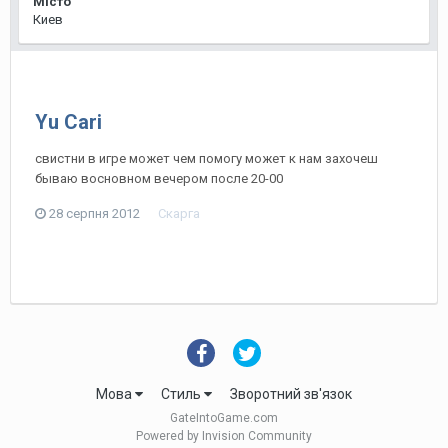
Місто
Киев
Yu Cari
свистни в игре может чем помогу может к нам захочеш
бываю восновном вечером после 20-00
28 серпня 2012
Скарга
Мова
Стиль
Зворотний зв'язок
GateIntoGame.com
Powered by Invision Community