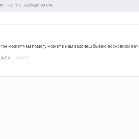
ВАНІ КОРИСТУВАЧЕМ YU CARI
 игре может чем помогу может к нам захочеш бываю восновном веч
 2012
Скарга