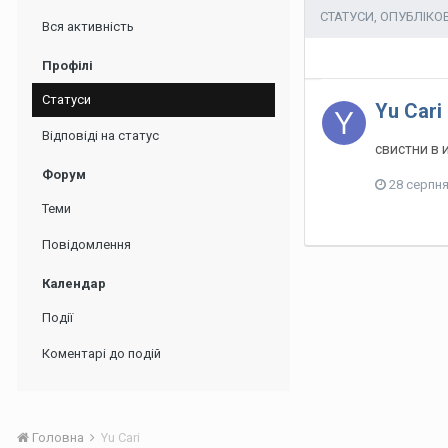
СТАТУСИ, ОПУБЛІКО
Вся активність
Профілі
Статуси
Yu Cari
Відповіді на статус
свистни в
Форум
28 серпня
Теми
Повідомлення
Календар
Події
Коментарі до подій
Головна
Yu Cari