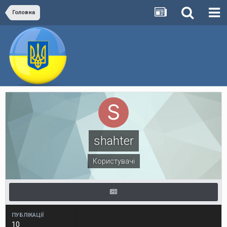
Головна
shahter
Користувачі
ПУБЛІКАЦІЇ
10