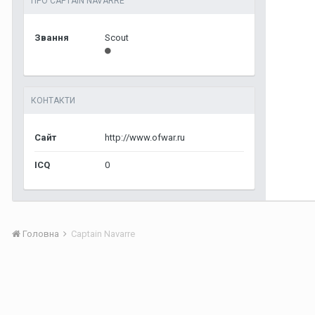
ПРО CAPTAIN NAVARRE
Звання
Scout
КОНТАКТИ
Сайт
http://www.ofwar.ru
ICQ
0
Головна
Captain Navarre