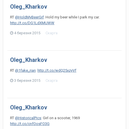
Oleg_Kharkov
RT
@HoldMyBeerGif
: Hold my beer while I park my car.
http://t.co/DG1LdXMUWW
4 березня 2015
Скарга
Oleg_Kharkov
RT
@1fake_rian
:
http://t.co/wdQ25xzyVf
3 березня 2015
Скарга
Oleg_Kharkov
RT
@HistoricalPics
: Girl on a scooter, 1969
http://t.co/cnfOosFO3G