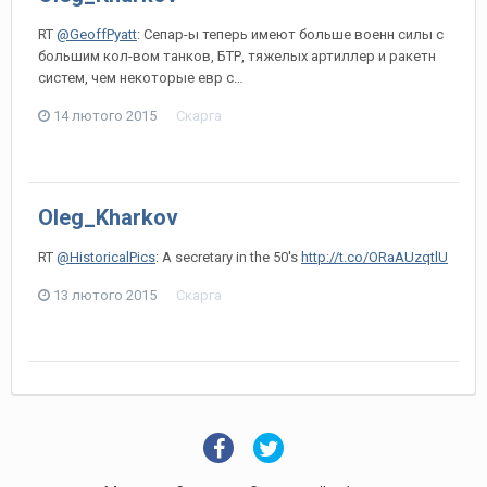
RT
@GeoffPyatt
: Сепар-ы теперь имеют больше военн силы с
большим кол-вом танков, БТР, тяжелых артиллер и ракетн
систем, чем некоторые евр с…
14 лютого 2015
Скарга
Oleg_Kharkov
RT
@HistoricalPics
: A secretary in the 50's
http://t.co/ORaAUzqtlU
13 лютого 2015
Скарга