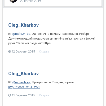
22 квітня 2019
Oleg_Kharkov
RT
@radio24_ua
: Однозначно найкрутіша новина: Роберт
Дауні-молодший подарував дитині-інваліду протез у формі
руки "Залізної людини": https:…
12 березня 2015
Скарга
Oleg_Kharkov
RT
@molevitckiy
: Продам часы Эпл, не дорого
http://t.co/a8xK9LTW22
11 березня 2015
Скарга