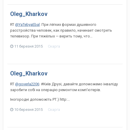
Oleg_Kharkov
RT
@YaTebyaEbal
: При лёгких формах душевного
расстройства человек, как правило, начинает смотреть
телевизор. При тяжёлых — верить тому, что…
11 березня 2015
Скарга
Oleg_Kharkov
RT
@goverla2206
: #Київ Друзі, давайте допоможемо інваліду
заробити собі на операцію ремонтом комп'ютерів.
Іногородні допоможіть РТ.) http:…
10 березня 2015
Скарга