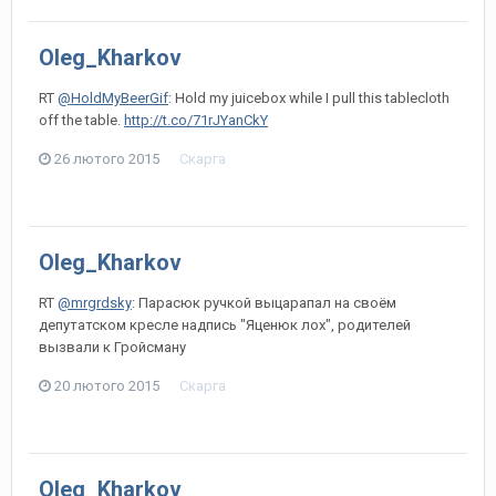
Oleg_Kharkov
RT
@HoldMyBeerGif
: Hold my juicebox while I pull this tablecloth
off the table.
http://t.co/71rJYanCkY
26 лютого 2015
Скарга
Oleg_Kharkov
RT
@mrgrdsky
: Парасюк ручкой выцарапал на своём
депутатском кресле надпись "Яценюк лох", родителей
вызвали к Гройсману
20 лютого 2015
Скарга
Oleg_Kharkov