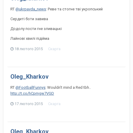
RT
@ukrpavda_news
: Реве та стогне тві укропський
Сердиті боти завива
Додолу пости гне зливацькі
Лайнові хвилі підійма
18 лютого 2015
Скарга
Oleg_Kharkov
RT
@FootballFunnys
: Wouldn't mind a Red tbh..
http://t.co/hCpmgw7VGD
17 лютого 2015
Скарга
Oleg_Kharkov