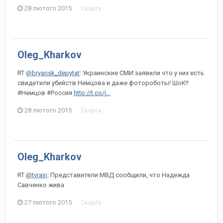
28 лютого 2015
Скарга
Oleg_Kharkov
RT
@bryansk_depytat
: Украинские СМИ заявили что у них есть
свидетили убийств Немцова и даже фотороботы! ШоК!!
#Немцов #Россия
http://t.co/j…
28 лютого 2015
Скарга
Oleg_Kharkov
RT
@tvrain
: Представители МВД сообщили, что Надежда
Савченко жива
27 лютого 2015
Скарга