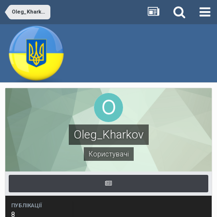
Oleg_Kharkov
Oleg_Kharkov
Користувачі
ПУБЛІКАЦІЇ
8