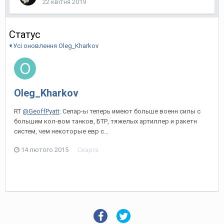
22 квітня 2019
Статус
Усі оновлення Oleg_Kharkov
Oleg_Kharkov
RT
@GeoffPyatt
: Сепар-ы теперь имеют больше военн силы с
большим кол-вом танков, БТР, тяжелых артиллер и ракетн
систем, чем некоторые евр с…
14 лютого 2015
Скарга