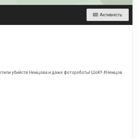
Активність
идетили убийств Немцова и даже фотороботы! ШоК!! #Немцов