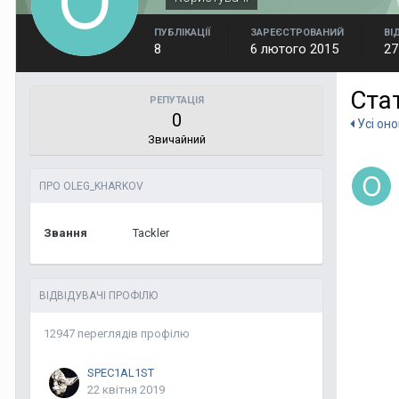
ПУБЛІКАЦІЇ
ЗАРЕЄСТРОВАНИЙ
ВІ
8
6 лютого 2015
27
Ста
РЕПУТАЦІЯ
0
Усі он
Звичайний
ПРО OLEG_KHARKOV
Звання
Tackler
ВІДВІДУВАЧІ ПРОФІЛЮ
12947 переглядів профілю
SPEC1AL1ST
22 квітня 2019