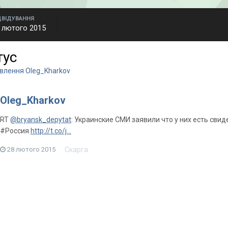
ДВІДУВАННЯ
 лютого 2015
тус
овлення Oleg_Kharkov
Oleg_Kharkov
RT
@bryansk_depytat
: Украинские СМИ заявили что у них есть св
#Россия
http://t.co/j…
Скарга
28 лютого 2015