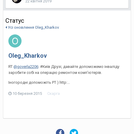
22 квітня 2019
Статус
Усі оновлення Oleg_Kharkov
Oleg_Kharkov
RT
@goverla2206
: #Київ Друзі, давайте допоможемо інваліду
заробити собі на операцію ремонтом комп'ютерів.
Іногородні допоможіть РТ.) http:…
10 березня 2015
Скарга