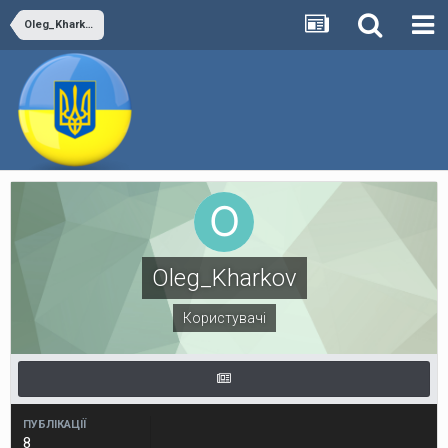
Oleg_Kharkov
Oleg_Kharkov
Користувачі
ПУБЛІКАЦІЇ
8