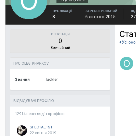
ПУБЛІКАЦІЇ
ЗАРЕЄСТРОВАНИЙ
ВІ
8
6 лютого 2015
27
Ста
РЕПУТАЦІЯ
0
Усі он
Звичайний
ПРО OLEG_KHARKOV
Звання
Tackler
ВІДВІДУВАЧІ ПРОФІЛЮ
12914 переглядів профілю
SPEC1AL1ST
22 квітня 2019