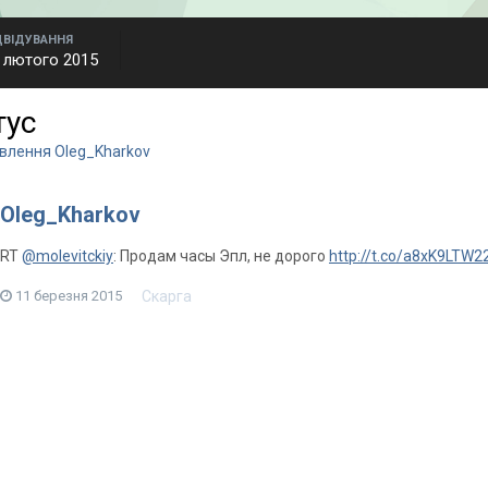
ДВІДУВАННЯ
 лютого 2015
тус
овлення Oleg_Kharkov
Oleg_Kharkov
RT
@molevitckiy
: Продам часы Эпл, не дорого
http://t.co/a8xK9LTW2
Скарга
11 березня 2015