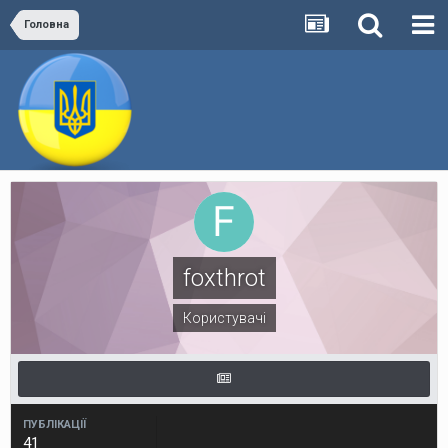
Головна
foxthrot
Користувачі
ПУБЛІКАЦІЇ
41