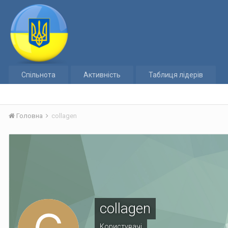
Спільнота
Активність
Таблиця лідерів
Головна
collagen
collagen
Користувачі