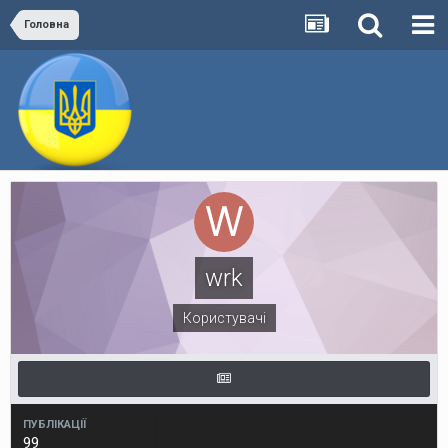
Головна
wrk
Користувачі
ПУБЛІКАЦІЇ
99