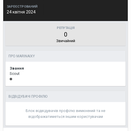
ЗАРЕЄСТРОВАНИЙ
24 квітня 2024
РЕПУТАЦІЯ
0
Звичайний
ПРО MARINAIXY
Звання
Scout
ВІДВІДУВАЧІ ПРОФІЛЮ
Блок відвідувачів профілю вимкнений та не
відображатиметься іншим користувачам