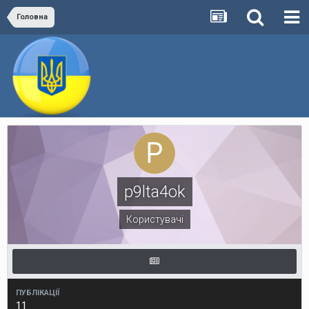
Головна
p9lta4ok
Користувачі
ПУБЛІКАЦІЇ
11