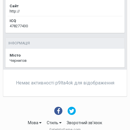
Сайт
http://
ICQ
478277430
ІНФОРМАЦІЯ
Місто
Чернигов
Немає активності p9lta4ok для відображення
Мова
Стиль
Зворотний зв'язок
GateIntoGame.com