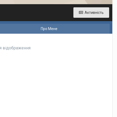
Активність
Про Мене
ля відображення