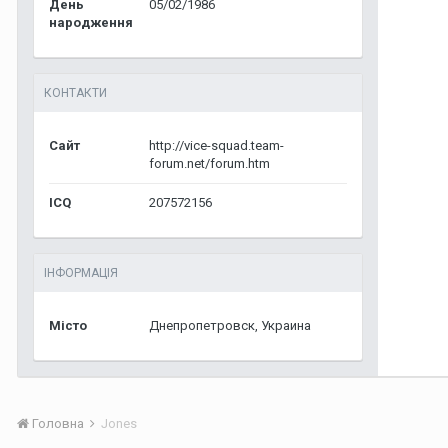
День
05/02/1986
народження
КОНТАКТИ
Сайт
http://vice-squad.team-
forum.net/forum.htm
ICQ
207572156
ІНФОРМАЦІЯ
Місто
Днепропетровск, Украина
Головна
Jones