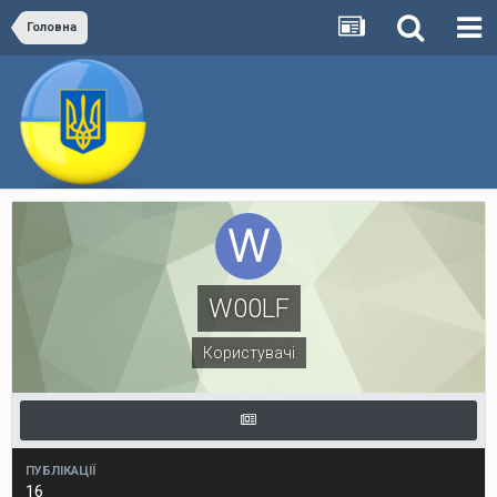
Головна
W00LF
Користувачі
ПУБЛІКАЦІЇ
16