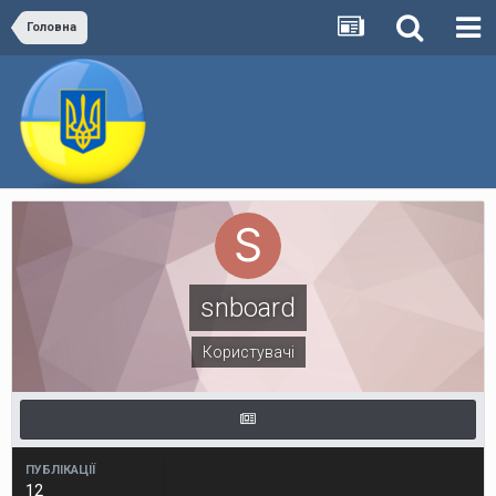
Головна
snboard
Користувачі
ПУБЛІКАЦІЇ
12