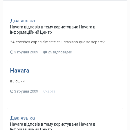
Два языка
Havara
відповів в тему користувача
Havara
в
Інформаційний Центр
?А escribes especialmente en ucraniano que se separe?
3 грудня 2009
25 відповідей
Havara
высший
3 грудня 2009
Скарга
Два языка
Havara
відповів в тему користувача
Havara
в
Інформаційний Центр