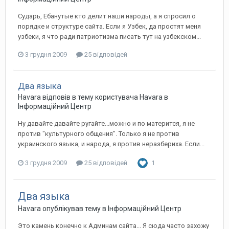
Сударь, Ебанутые кто делит наши народы, а я спросил о
порядке и структуре сайта. Если я Узбек, да простят меня
узбеки, я что ради патриотизма писать тут на узбекском...
3 грудня 2009
25 відповідей
Два языка
Havara
відповів в тему користувача
Havara
в
Інформаційний Центр
Ну давайте давайте ругайте...можно и по матерится, я не
против "культурного общения". Только я не против
украинского языка, и народа, я против неразбериха. Если...
3 грудня 2009
25 відповідей
1
Два языка
Havara
опублікував тему в
Інформаційний Центр
Это камень конечно к Админам сайта... Я сюда часто захожу