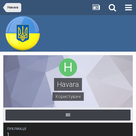
Havara
Havara
Користувачі
ПУБЛІКАЦІЇ
1