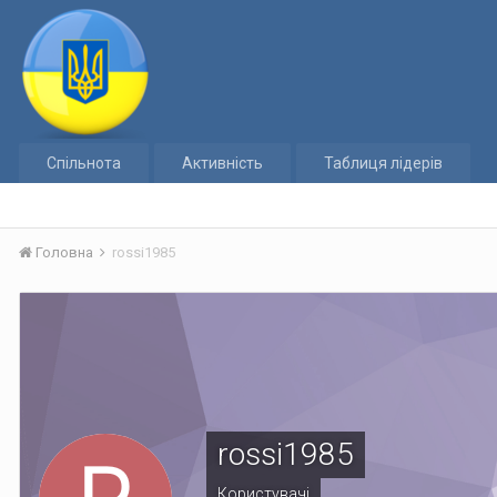
Спільнота
Активність
Таблиця лідерів
Головна
rossi1985
rossi1985
Користувачі