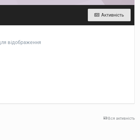
Активність
 для відображення
Вся активність