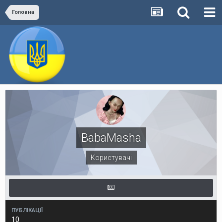
Головна
BabaMasha
Користувачі
ПУБЛІКАЦІЇ
10