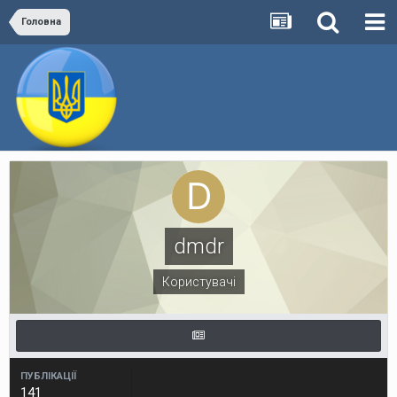
Головна
dmdr
Користувачі
ПУБЛІКАЦІЇ
141