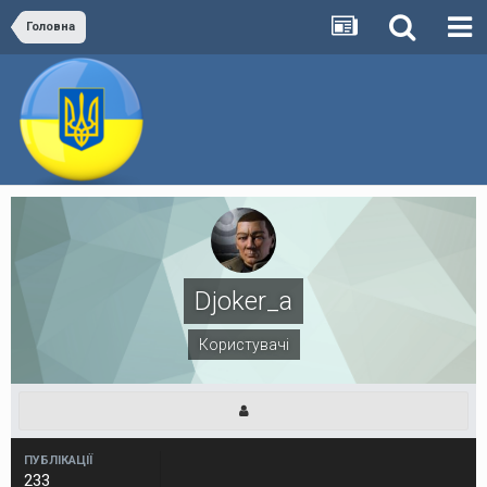
Головна
Djoker_a
Користувачі
ПУБЛІКАЦІЇ
233