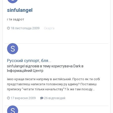
sinfulangel
і ти задрот
18 листопада 2009
Скарга
Русский суппорт, бля...
sinfulangel
відповів в тему користувача
Dark
в
Інформаційний Центр
імхо краще писати напряму в англійський. Просто як ти собі
представляєш написати головному ру адміну? Поставиш
приписку "читати тільки начальству"? Їх же там походу...
17 вересня 2009
26 відповідей