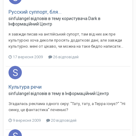
Русский суппорт, бля...
sinfulangel
відповів в тему користувача
Dark
в
Інформаційний Центр
я завжди писав на англійський супорт, там від них аж пре
культурою хоча деколи просять додаткові дані, але завжди
культурно. мені от цікаво, чи можна на таке бидло написати...
17 вересня 2009
26 відповідей
Культура речи
sinfulangel
відповів в тему в
Інформаційний Центр
Згадалась реклама одного сиру: "Тату, тату, а Терра існує?" "Ні
синку, це фантастика" пєченькі?
9 вересня 2009
20 відповідей