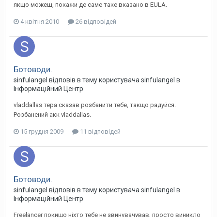
якщо можеш, покажи де саме таке вказано в EULA.
4 квітня 2010
26 відповідей
Ботоводи.
sinfulangel
відповів в тему користувача
sinfulangel
в
Інформаційний Центр
vladdallas тера сказав розбанити тебе, такщо радуйся.
Розбанений акк vladdallas.
15 грудня 2009
11 відповідей
Ботоводи.
sinfulangel
відповів в тему користувача
sinfulangel
в
Інформаційний Центр
Freelancer покищо ніхто тебе не звинувачував, просто виникло