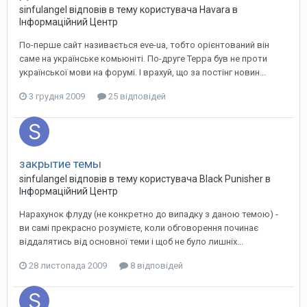
sinfulangel
відповів в тему користувача
Havara
в
Інформаційний Центр
По-перше сайт називається eve-ua, тобто орієнтований він
саме на українське комьюніті. По-друге Терра був не проти
української мови на форумі. І врахуй, що за постінг новин...
3 грудня 2009
25 відповідей
закрытие темы
sinfulangel
відповів в тему користувача
Black Punisher
в
Інформаційний Центр
Нарахунок флуду (не конкретно до випадку з даною темою) -
ви самі прекрасно розумієте, коли обговорення починає
віддалятись від основної теми і щоб не було лишніх...
28 листопада 2009
8 відповідей