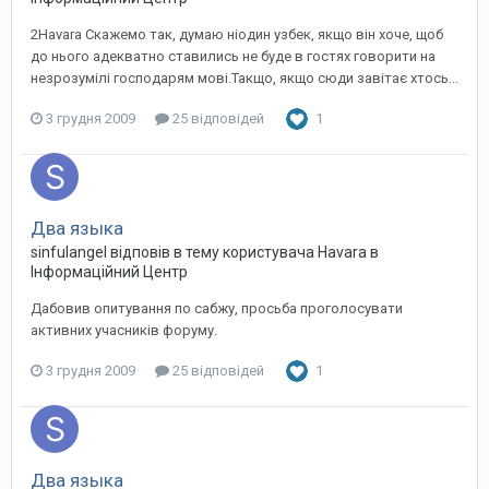
2Havara Скажемо так, думаю ніодин узбек, якщо він хоче, щоб
до нього адекватно ставились не буде в гостях говорити на
незрозумілі господарям мові.Такщо, якщо сюди завітає хтось...
3 грудня 2009
25 відповідей
1
Два языка
sinfulangel
відповів в тему користувача
Havara
в
Інформаційний Центр
Дабовив опитування по сабжу, просьба проголосувати
активних учасників форуму.
3 грудня 2009
25 відповідей
1
Два языка