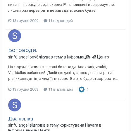
питання нарахунок однакових ІР, і впринципі все зрозуміло.
лишній раз перевірити не завадить, всяке буває.
13 грудня 2009
11 відповідей
Ботоводи.
sinfulangel
опублікував тему в
Інформаційний Центр
На форумі з`явились перші ботоводи. Апокриф, vivaldi,
Vladdallas забанений. Даній людині вдалось двічі виграти з
різних аккаунтів, з чим її і вітаємо. Всі хто буде створювати...
13 грудня 2009
11 відповідей
1
Два языка
sinfulangel
відповів в тему користувача
Havara
в
Інформаційний Центр